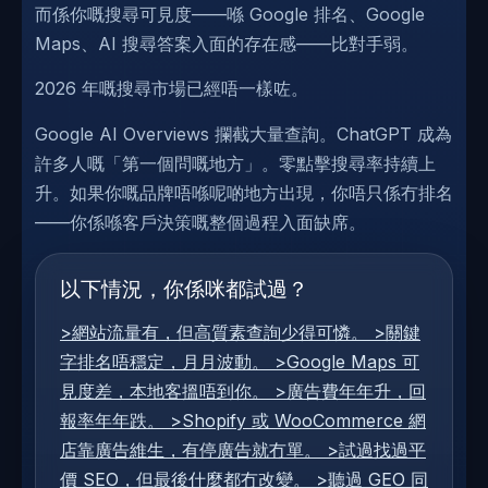
而係你嘅搜尋可見度——喺 Google 排名、Google
Maps、AI 搜尋答案入面的存在感——比對手弱。
2026 年嘅搜尋市場已經唔一樣咗。
Google AI Overviews 攔截大量查詢。ChatGPT 成為
許多人嘅「第一個問嘅地方」。零點擊搜尋率持續上
升。如果你嘅品牌唔喺呢啲地方出現，你唔只係冇排名
——你係喺客戶決策嘅整個過程入面缺席。
以下情況，你係咪都試過？
>網站流量有，但高質素查詢少得可憐。 >關鍵
字排名唔穩定，月月波動。 >Google Maps 可
見度差，本地客搵唔到你。 >廣告費年年升，回
報率年年跌。 >Shopify 或 WooCommerce 網
店靠廣告維生，有停廣告就冇單。 >試過找過平
價 SEO，但最後什麼都冇改變。 >聽過 GEO 同