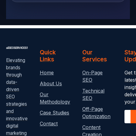
Quick
Our
Sta
Links
Services
Upd
Elevating
brands
Home
On-Page
Get 
through
SEO
late
data-
About Us
insig
driven
Technical
Our
deliv
SEO
SEO
Methodology
your
strategies
Off-Page
and
Case Studies
Optimization
innovative
Contact
digital
Content
marketing
Creation