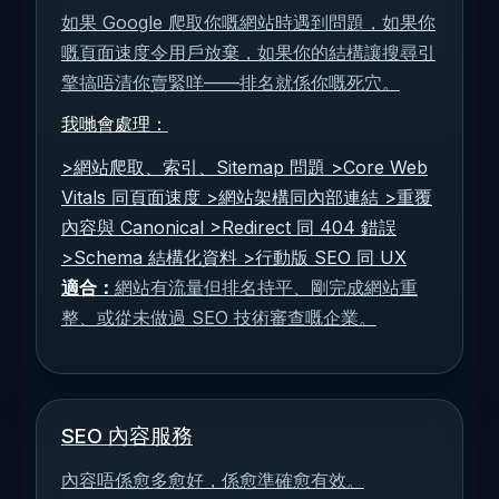
如果 Google 爬取你嘅網站時遇到問題，如果你
嘅頁面速度令用戶放棄，如果你的結構讓搜尋引
擎搞唔清你賣緊咩——排名就係你嘅死穴。
我哋會處理：
>網站爬取、索引、Sitemap 問題 >Core Web
Vitals 同頁面速度 >網站架構同內部連結 >重覆
內容與 Canonical >Redirect 同 404 錯誤
>Schema 結構化資料 >行動版 SEO 同 UX
適合：
網站有流量但排名持平、剛完成網站重
整、或從未做過 SEO 技術審查嘅企業。
SEO 內容服務
內容唔係愈多愈好，係愈準確愈有效。