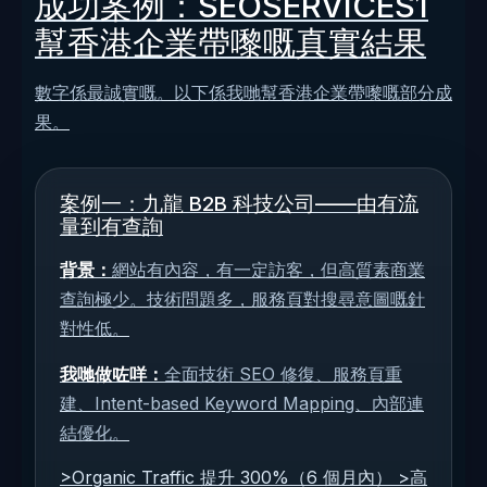
成功案例：SEOSERVICES1
幫香港企業帶嚟嘅真實結果
數字係最誠實嘅。以下係我哋幫香港企業帶嚟嘅部分成
果。
案例一：九龍 B2B 科技公司——由有流
量到有查詢
背景：
網站有內容，有一定訪客，但高質素商業
查詢極少。技術問題多，服務頁對搜尋意圖嘅針
對性低。
我哋做咗咩：
全面技術 SEO 修復、服務頁重
建、Intent-based Keyword Mapping、內部連
結優化。
>Organic Traffic 提升 300%（6 個月內） >高