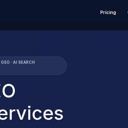
Pricing
 GEO · AI SEARCH
EO
ervices