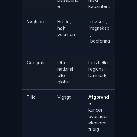
e
købsintent
Nøgleord
Brede,
“revisor”,
højt
“regnskab
volumen
”,
“bogføring
”
Geografi
Ofte
Lokal eller
national
regional i
eller
Danmark
global
Tillid
Vigtigt
Afgørend
e
—
kunder
overlader
økonomi
til dig