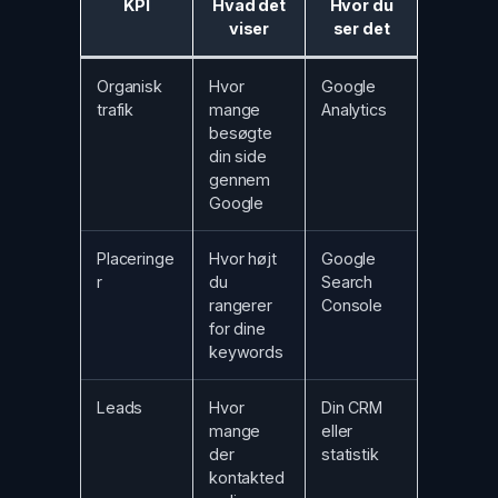
KPI
Hvad det
Hvor du
viser
ser det
Organisk
Hvor
Google
trafik
mange
Analytics
besøgte
din side
gennem
Google
Placeringe
Hvor højt
Google
r
du
Search
rangerer
Console
for dine
keywords
Leads
Hvor
Din CRM
mange
eller
der
statistik
kontakted