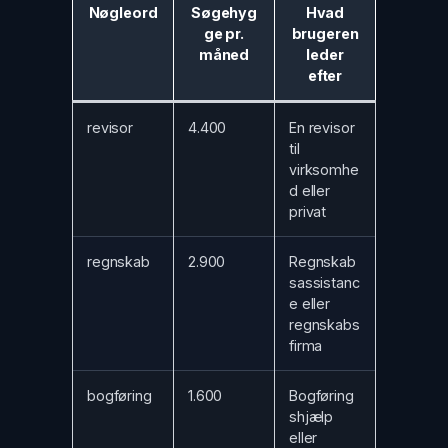
Nøgleord
Søgehyg
Hvad
ge pr.
brugeren
måned
leder
efter
revisor
4.400
En revisor
til
virksomhe
d eller
privat
regnskab
2.900
Regnskab
sassistanc
e eller
regnskabs
firma
bogføring
1.600
Bogføring
shjælp
eller