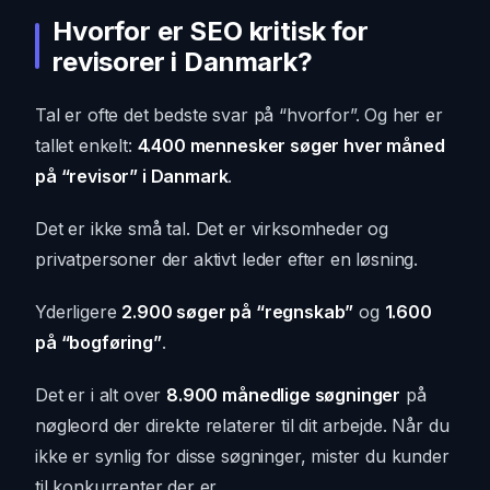
Hvorfor er SEO kritisk for
revisorer i Danmark?
Tal er ofte det bedste svar på “hvorfor”. Og her er
tallet enkelt:
4.400 mennesker søger hver måned
på “revisor” i Danmark
.
Det er ikke små tal. Det er virksomheder og
privatpersoner der aktivt leder efter en løsning.
Yderligere
2.900 søger på “regnskab”
og
1.600
på “bogføring”
.
Det er i alt over
8.900 månedlige søgninger
på
nøgleord der direkte relaterer til dit arbejde. Når du
ikke er synlig for disse søgninger, mister du kunder
til konkurrenter der er.