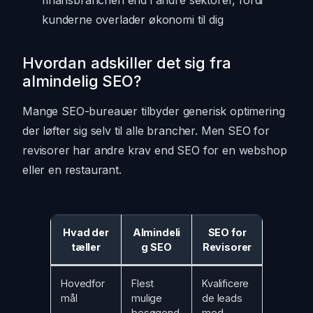
kunderne overlader økonomi til dig
Hvordan adskiller det sig fra
almindelig SEO?
Mange SEO-bureauer tilbyder generisk optimering
der løfter sig selv til alle brancher. Men SEO for
revisorer har andre krav end SEO for en webshop
eller en restaurant.
Hvad der
Almindeli
SEO for
tæller
g SEO
Revisorer
Hovedfor
Flest
Kvalificere
mål
mulige
de leads
besøgend
med