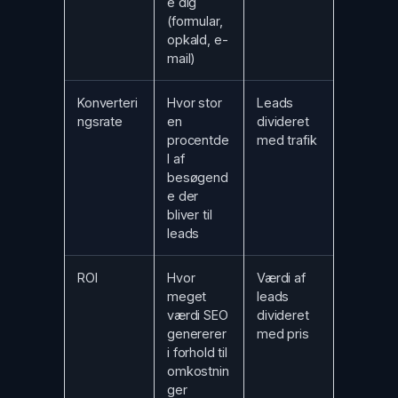
e dig
(formular,
opkald, e-
mail)
Konverteri
Hvor stor
Leads
ngsrate
en
divideret
procentde
med trafik
l af
besøgend
e der
bliver til
leads
ROI
Hvor
Værdi af
meget
leads
værdi SEO
divideret
genererer
med pris
i forhold til
omkostnin
ger