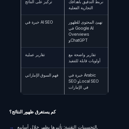
نربط التدقيق بأهدافك
تركيز على النتائج
التجارية الفعلية
نهيئ المحتوى للظهور
خبرة في AI SEO
في Google AI
Overviews
وChatGPT
تقارير واضحة مع
تقارير عملية
أولويات قابلة للتنفيذ
خبرة في Arabic
فهم السوق الإماراتي
SEO وLocal SEO
في الإمارات
كم يستغرق ظهور النتائج؟
التحسينات التقنية: تأثيرها يظهر خلال أسابيع.