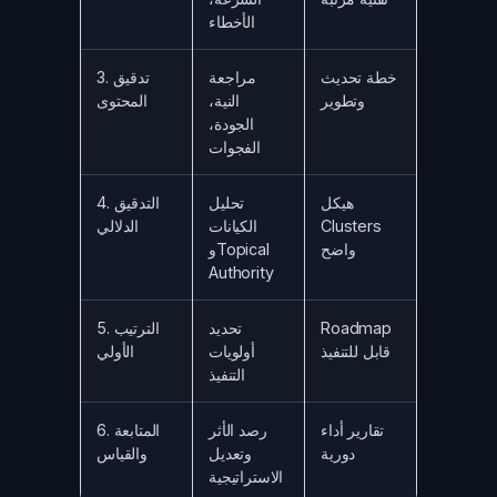
الأخطاء
خطة تحديث
مراجعة
3. تدقيق
وتطوير
النية،
المحتوى
الجودة،
الفجوات
هيكل
تحليل
4. التدقيق
Clusters
الكيانات
الدلالي
واضح
وTopical
Authority
Roadmap
تحديد
5. الترتيب
قابل للتنفيذ
أولويات
الأولي
التنفيذ
تقارير أداء
رصد الأثر
6. المتابعة
دورية
وتعديل
والقياس
الاستراتيجية