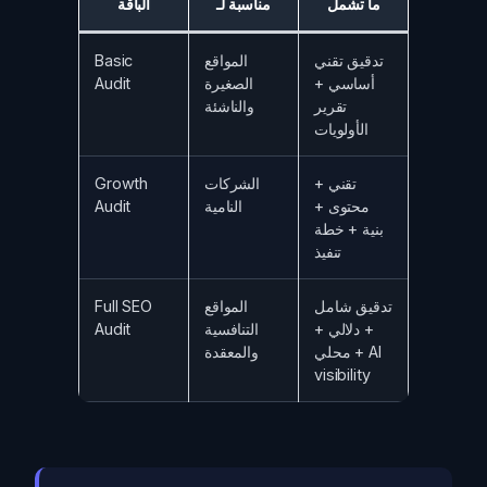
ما تشمل
مناسبة لـ
الباقة
تدقيق تقني
المواقع
Basic
أساسي +
الصغيرة
Audit
تقرير
والناشئة
الأولويات
تقني +
الشركات
Growth
محتوى +
النامية
Audit
بنية + خطة
تنفيذ
تدقيق شامل
المواقع
Full SEO
+ دلالي +
التنافسية
Audit
محلي + AI
والمعقدة
visibility