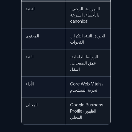
الفهرسة، الزحف،
التقنية
الأخطاء، السرعة،
canonical
الجودة، النية، التكرار،
المحتوى
الفجوات
الروابط الداخلية،
البنية
عمق الصفحات،
التنقل
Core Web Vitals،
الأداء
تجربة المستخدم
Google Business
المحلي
Profile، الظهور
المحلي