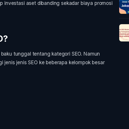
ip investasi aset dibanding sekadar biaya promosi
O?
r baku tunggal tentang kategori SEO. Namun
gi jenis jenis SEO ke beberapa kelompok besar