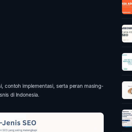
si, contoh implementasi, serta peran masing-
nis di Indonesia.