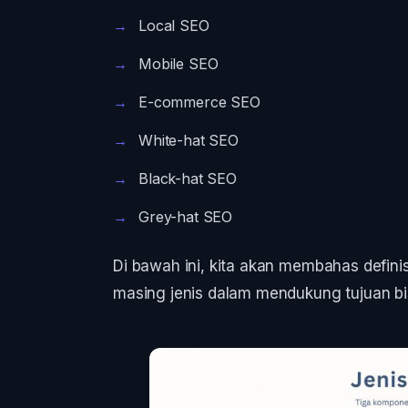
Local SEO
Mobile SEO
E-commerce SEO
White-hat SEO
Black-hat SEO
Grey-hat SEO
Di bawah ini, kita akan membahas defini
masing jenis dalam mendukung tujuan bis