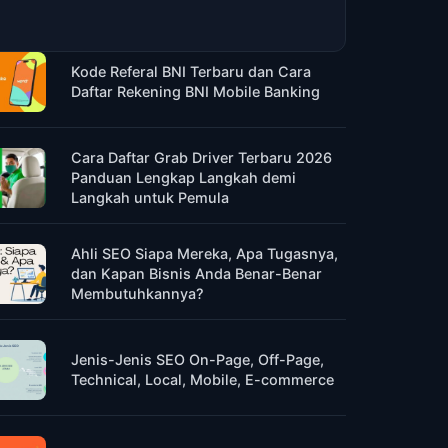
Kode Referal BNI Terbaru dan Cara
Daftar Rekening BNI Mobile Banking
Cara Daftar Grab Driver Terbaru 2026
Panduan Lengkap Langkah demi
Langkah untuk Pemula
Ahli SEO Siapa Mereka, Apa Tugasnya,
dan Kapan Bisnis Anda Benar-Benar
Membutuhkannya?
Jenis-Jenis SEO On-Page, Off-Page,
Technical, Local, Mobile, E-commerce