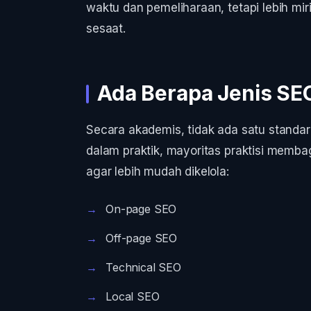
waktu dan pemeliharaan, tetapi lebih mir
sesaat.
Ada Berapa Jenis SE
Secara akademis, tidak ada satu standa
dalam praktik, mayoritas praktisi memba
agar lebih mudah dikelola:
On-page SEO
Off-page SEO
Technical SEO
Local SEO