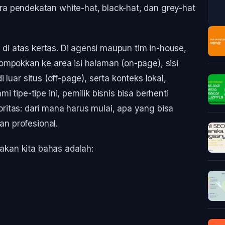
 pendekatan white-hat, black-hat, dan grey-hat
 di atas kertas. Di agensi maupun tim in-house,
mpokkan ke area isi halaman (on-page), sisi
di luar situs (off-page), serta konteks lokal,
tipe-tipe ini, pemilik bisnis bisa berhenti
itas: dari mana harus mulai, apa yang bisa
an profesional.
 akan kita bahas adalah: