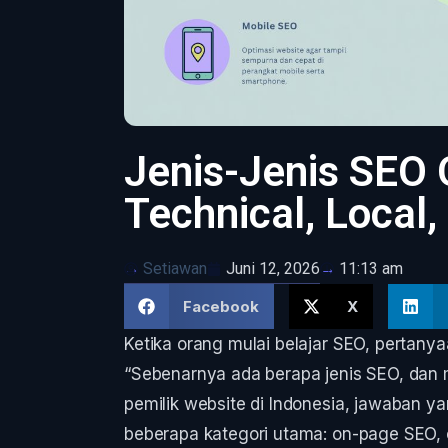
Jenis-Jenis SEO 
Technical, Local
Setiawan
Juni 12, 2026
11:13 am
Facebook
X
Ketika orang mulai belajar SEO, pertany
“Sebenarnya ada berapa jenis SEO, dan 
pemilik website di Indonesia, jawaban 
beberapa kategori utama: on-page SEO, o