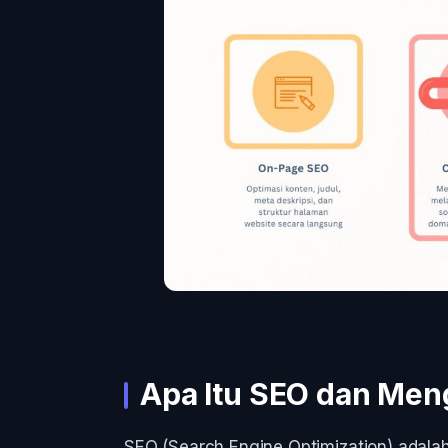
Apa Itu SEO dan Men
SEO (Search Engine Optimization) adala