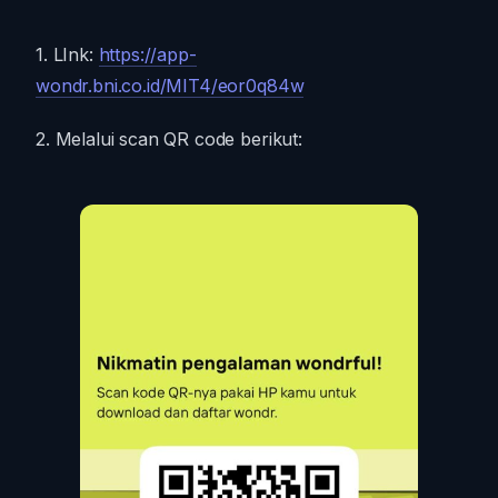
1. LInk:
https://app-
wondr.bni.co.id/MIT4/eor0q84w
2. Melalui scan QR code berikut: