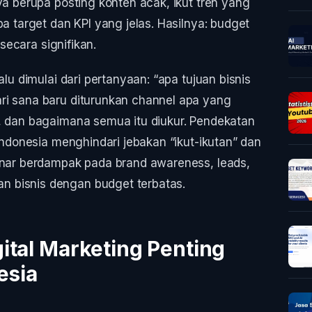
ya berupa posting konten acak, ikut tren yang
pa target dan KPI yang jelas. Hasilnya: budget
 secara signifikan.
alu dimulai dari pertanyaan: “apa tujuan bisnis
ri sana baru diturunkan channel apa yang
t, dan bagaimana semua itu diukur. Pendekatan
 Indonesia menghindari jebakan “ikut-ikutan” dan
benar berdampak pada brand awareness, leads,
 bisnis dengan budget terbatas.
ital Marketing Penting
esia