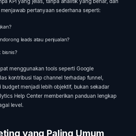
pa KPI yang jelas, tanpa analitik yang benar, dan
t menjawab pertanyaan sederhana seperti:
gkan?
endorong leads atau penjualan?
 bisnis?
epat menggunakan tools seperti Google
las kontribusi tiap channel terhadap funnel,
 budget menjadi lebih objektif, bukan sekadar
alytics Help Center memberikan panduan lengkap
gai level.
keting yang Paling Umum