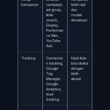
kampanye
campaign,
lebih rapi
ad group,
dan
iklan
mudah
search,
dievaluasi
Display,
Performan
ce Max,
YouTube
Ads
Tracking
Conversio
Hasil iklan
n tracking,
bisa diukur
Google
dengan
Tag
lebih
Manager,
akurat
Google
Analytics,
lead
tracking