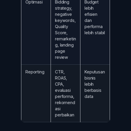
Optimasi
Bidding
Budget
strategy,
lebih
negative
efisien
keywords,
dan
Quality
performa
Score,
lebih stabil
remarketin
g, landing
page
review
Reporting
CTR,
Keputusan
ROAS,
bisnis
CPA,
lebih
evaluasi
berbasis
performa,
data
rekomend
asi
perbaikan