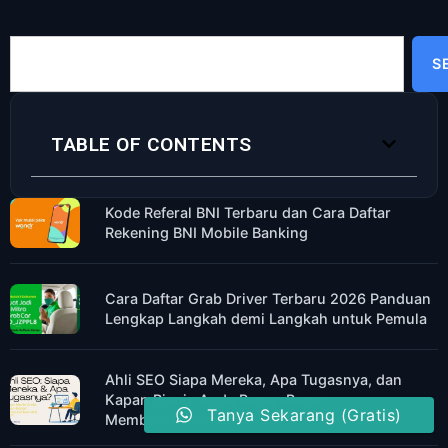
S
TABLE OF CONTENTS
Kode Referal BNI Terbaru dan Cara Daftar
Rekening BNI Mobile Banking
Cara Daftar Grab Driver Terbaru 2026 Panduan
Lengkap Langkah demi Langkah untuk Pemula
Ahli SEO Siapa Mereka, Apa Tugasnya, dan
Kapan Bisnis Anda Benar-Benar
Tanya Sekarang (Gratis)
Membutuhkannya?