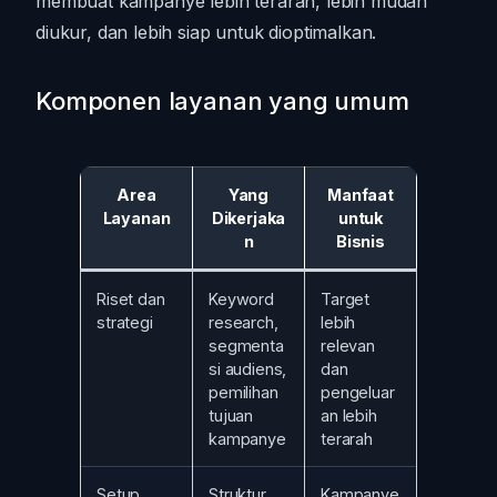
membuat kampanye lebih terarah, lebih mudah
diukur, dan lebih siap untuk dioptimalkan.
Komponen layanan yang umum
Area
Yang
Manfaat
Layanan
Dikerjaka
untuk
n
Bisnis
Riset dan
Keyword
Target
strategi
research,
lebih
segmenta
relevan
si audiens,
dan
pemilihan
pengeluar
tujuan
an lebih
kampanye
terarah
Setup
Struktur
Kampanye