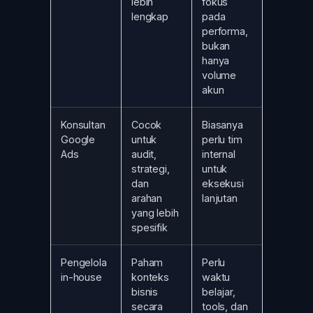
lebih
fokus
lengkap
pada
performa,
bukan
hanya
volume
akun
Konsultan
Cocok
Biasanya
Google
untuk
perlu tim
Ads
audit,
internal
strategi,
untuk
dan
eksekusi
arahan
lanjutan
yang lebih
spesifik
Pengelola
Paham
Perlu
in-house
konteks
waktu
bisnis
belajar,
secara
tools, dan