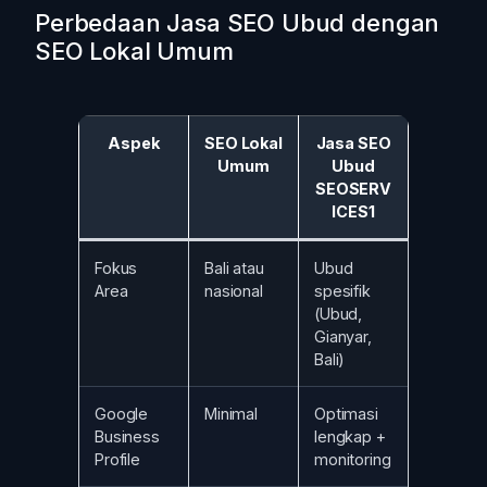
Perbedaan Jasa SEO Ubud dengan
SEO Lokal Umum
Aspek
SEO Lokal
Jasa SEO
Umum
Ubud
SEOSERV
ICES1
Fokus
Bali atau
Ubud
Area
nasional
spesifik
(Ubud,
Gianyar,
Bali)
Google
Minimal
Optimasi
Business
lengkap +
Profile
monitoring