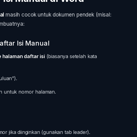
al
masih cocok untuk dokumen pendek (misal:
embuatnya:
tar Isi Manual
 halaman daftar isi
(biasanya setelah kata
uluan”).
n untuk nomor halaman.
or jika diinginkan (gunakan tab leader).