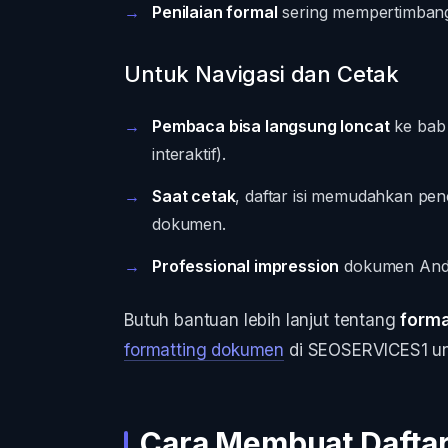
Penilaian formal
sering mempertimbangka
Untuk Navigasi dan Cetak
Pembaca bisa langsung loncat
ke bab 
interaktif).
Saat cetak
, daftar isi memudahkan pe
dokumen.
Professional impression
dokumen Anda 
Butuh bantuan lebih lanjut tentang
forma
formatting dokumen
di SEOSERVICES1 unt
Cara Membuat Daftar 