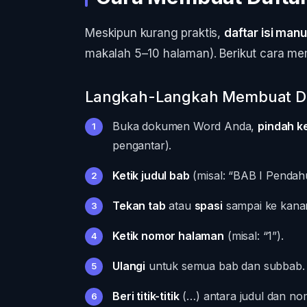
Meskipun kurang praktis,
daftar isi manu
makalah 5–10 halaman). Berikut cara m
Langkah-Langkah Membuat Daf
Buka dokumen Word Anda,
pindah ke
pengantar).
Ketik judul bab
(misal: “BAB I Pendah
Tekan tab
atau
spasi
sampai ke kana
Ketik nomor halaman
(misal: “1”).
Ulangi
untuk semua bab dan subbab.
Beri titik-titik
(…) antara judul dan nom