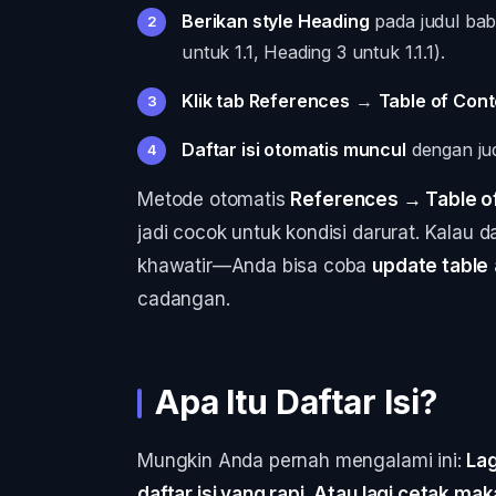
Berikan style Heading
pada judul bab
untuk 1.1, Heading 3 untuk 1.1.1).
Klik tab References
→
Table of Con
Daftar isi otomatis muncul
dengan ju
Metode otomatis
References → Table o
jadi cocok untuk kondisi darurat. Kalau d
khawatir—Anda bisa coba
update table
cadangan.
Apa Itu Daftar Isi?
Mungkin Anda pernah mengalami ini:
Lag
daftar isi yang rapi. Atau lagi cetak ma